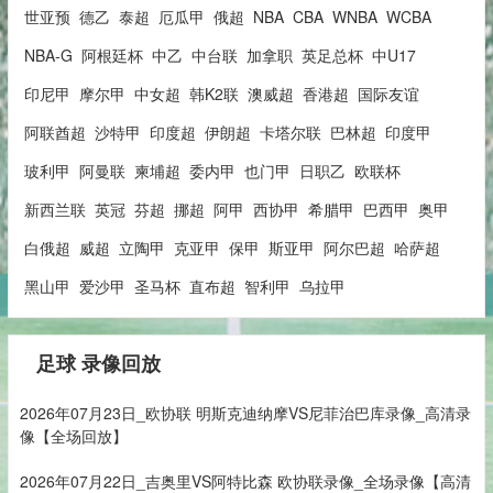
世亚预
德乙
泰超
厄瓜甲
俄超
NBA
CBA
WNBA
WCBA
NBA-G
阿根廷杯
中乙
中台联
加拿职
英足总杯
中U17
印尼甲
摩尔甲
中女超
韩K2联
澳威超
香港超
国际友谊
阿联酋超
沙特甲
印度超
伊朗超
卡塔尔联
巴林超
印度甲
玻利甲
阿曼联
柬埔超
委内甲
也门甲
日职乙
欧联杯
新西兰联
英冠
芬超
挪超
阿甲
西协甲
希腊甲
巴西甲
奥甲
白俄超
威超
立陶甲
克亚甲
保甲
斯亚甲
阿尔巴超
哈萨超
黑山甲
爱沙甲
圣马杯
直布超
智利甲
乌拉甲
足球 录像回放
2026年07月23日_欧协联 明斯克迪纳摩VS尼菲治巴库录像_高清录
像【全场回放】
2026年07月22日_吉奥里VS阿特比森 欧协联录像_全场录像【高清