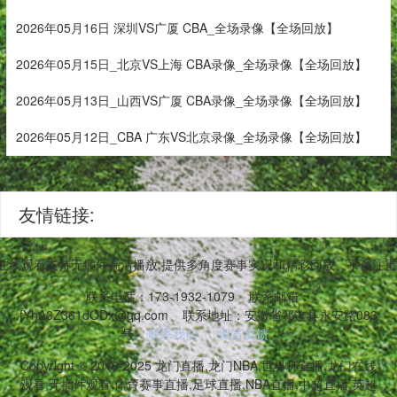
2026年05月16日 深圳VS广厦 CBA_全场录像【全场回放】
2026年05月15日_北京VS上海 CBA录像_全场录像【全场回放】
2026年05月13日_山西VS广厦 CBA录像_全场录像【全场回放】
2026年05月12日_CBA 广东VS北京录像_全场录像【全场回放】
友情链接:
播在线观看支持无插件高清播放,提供多角度赛事实况和精彩回放。平台注重
联系电话：173-1932-1079
联系邮箱：
fYhA3Z361dODx@qq.com
联系地址：安徽省祁连县永安路083
号
联系我们
留言反馈
Copyright © 2016-2025 龙门直播,龙门NBA,世界杯直播,龙门在线
观看,无插件观看,体育赛事直播,足球直播,NBA直播,中超直播,英超