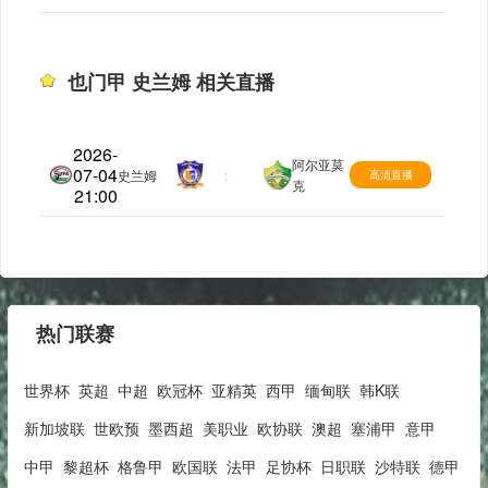
也门甲 史兰姆 相关直播
2026-
阿尔亚莫
07-04
也门甲
史兰姆
:
高清直播
克
21:00
热门联赛
世界杯
英超
中超
欧冠杯
亚精英
西甲
缅甸联
韩K联
新加坡联
世欧预
墨西超
美职业
欧协联
澳超
塞浦甲
意甲
中甲
黎超杯
格鲁甲
欧国联
法甲
足协杯
日职联
沙特联
德甲