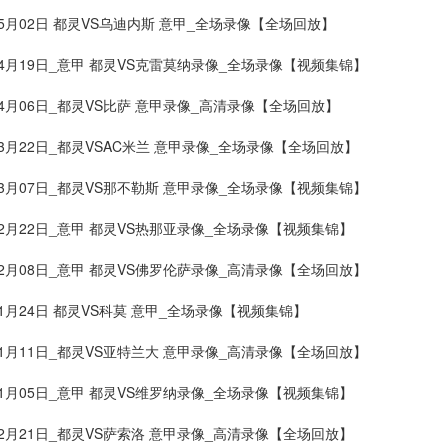
年05月02日 都灵VS乌迪内斯 意甲_全场录像【全场回放】
年04月19日_意甲 都灵VS克雷莫纳录像_全场录像【视频集锦】
年04月06日_都灵VS比萨 意甲录像_高清录像【全场回放】
年03月22日_都灵VSAC米兰 意甲录像_全场录像【全场回放】
年03月07日_都灵VS那不勒斯 意甲录像_全场录像【视频集锦】
年02月22日_意甲 都灵VS热那亚录像_全场录像【视频集锦】
年02月08日_意甲 都灵VS佛罗伦萨录像_高清录像【全场回放】
01月24日 都灵VS科莫 意甲_全场录像【视频集锦】
年01月11日_都灵VS亚特兰大 意甲录像_高清录像【全场回放】
年01月05日_意甲 都灵VS维罗纳录像_全场录像【视频集锦】
年12月21日_都灵VS萨索洛 意甲录像_高清录像【全场回放】