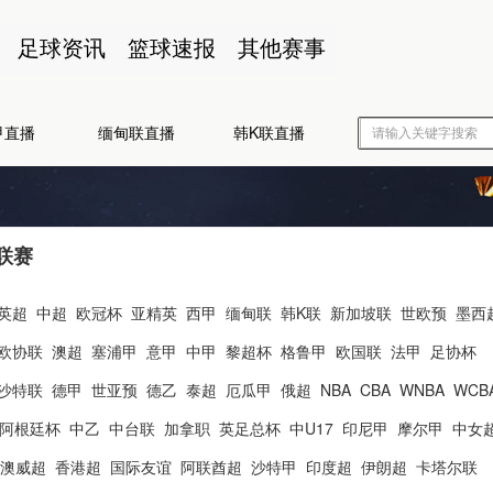
足球资讯
篮球速报
其他赛事
甲直播
缅甸联直播
韩K联直播
联赛
英超
中超
欧冠杯
亚精英
西甲
缅甸联
韩K联
新加坡联
世欧预
墨西
欧协联
澳超
塞浦甲
意甲
中甲
黎超杯
格鲁甲
欧国联
法甲
足协杯
沙特联
德甲
世亚预
德乙
泰超
厄瓜甲
俄超
NBA
CBA
WNBA
WCB
阿根廷杯
中乙
中台联
加拿职
英足总杯
中U17
印尼甲
摩尔甲
中女
澳威超
香港超
国际友谊
阿联酋超
沙特甲
印度超
伊朗超
卡塔尔联