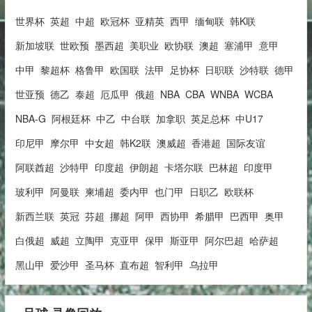
世界杯
英超
中超
欧冠杯
亚精英
西甲
缅甸联
韩K联
新加坡联
世欧预
墨西超
美职业
欧协联
澳超
塞浦甲
意甲
中甲
黎超杯
格鲁甲
欧国联
法甲
足协杯
日职联
沙特联
德甲
世亚预
德乙
泰超
厄瓜甲
俄超
NBA
CBA
WNBA
WCBA
NBA-G
阿根廷杯
中乙
中台联
加拿职
英足总杯
中U17
印尼甲
摩尔甲
中女超
韩K2联
澳威超
香港超
国际友谊
阿联酋超
沙特甲
印度超
伊朗超
卡塔尔联
巴林超
印度甲
玻利甲
阿曼联
柬埔超
委内甲
也门甲
日职乙
欧联杯
新西兰联
英冠
芬超
挪超
阿甲
西协甲
希腊甲
巴西甲
奥甲
白俄超
威超
立陶甲
克亚甲
保甲
斯亚甲
阿尔巴超
哈萨超
黑山甲
爱沙甲
圣马杯
直布超
智利甲
乌拉甲