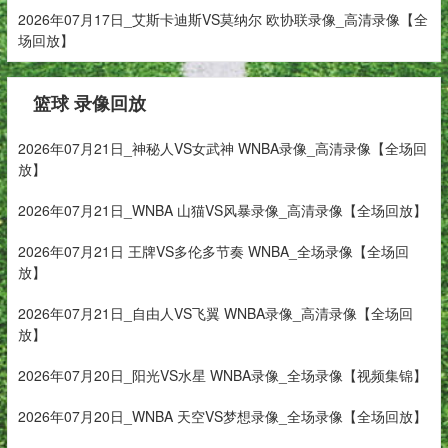
2026年07月17日_艾斯卡迪斯VS莫纳尔 欧协联录像_高清录像【全
场回放】
篮球 录像回放
2026年07月21日_神秘人VS女武神 WNBA录像_高清录像【全场回
放】
2026年07月21日_WNBA 山猫VS风暴录像_高清录像【全场回放】
2026年07月21日 王牌VS多伦多节奏 WNBA_全场录像【全场回
放】
2026年07月21日_自由人VS飞翼 WNBA录像_高清录像【全场回
放】
2026年07月20日_阳光VS水星 WNBA录像_全场录像【视频集锦】
2026年07月20日_WNBA 天空VS梦想录像_全场录像【全场回放】