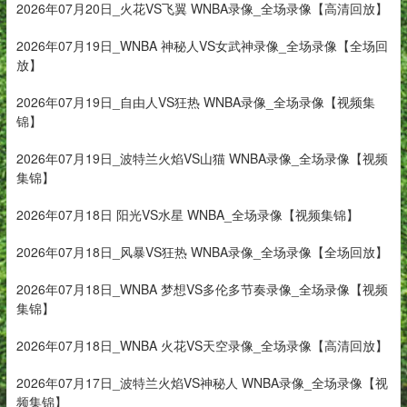
2026年07月20日_火花VS飞翼 WNBA录像_全场录像【高清回放】
2026年07月19日_WNBA 神秘人VS女武神录像_全场录像【全场回
放】
2026年07月19日_自由人VS狂热 WNBA录像_全场录像【视频集
锦】
2026年07月19日_波特兰火焰VS山猫 WNBA录像_全场录像【视频
集锦】
2026年07月18日 阳光VS水星 WNBA_全场录像【视频集锦】
2026年07月18日_风暴VS狂热 WNBA录像_全场录像【全场回放】
2026年07月18日_WNBA 梦想VS多伦多节奏录像_全场录像【视频
集锦】
2026年07月18日_WNBA 火花VS天空录像_全场录像【高清回放】
2026年07月17日_波特兰火焰VS神秘人 WNBA录像_全场录像【视
频集锦】