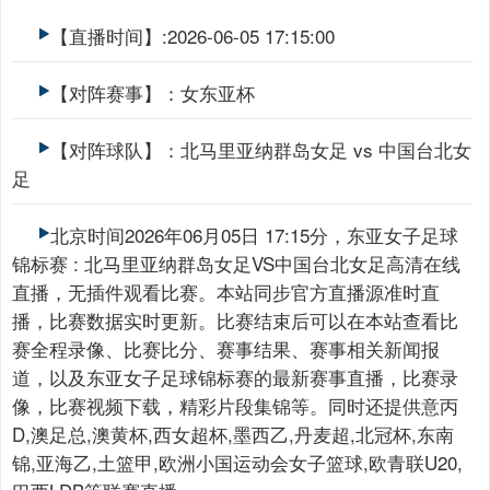
【直播时间】:2026-06-05 17:15:00
【对阵赛事】：女东亚杯
【对阵球队】：北马里亚纳群岛女足 vs 中国台北女
足
北京时间2026年06月05日 17:15分，东亚女子足球
锦标赛 : 北马里亚纳群岛女足VS中国台北女足高清在线
直播，无插件观看比赛。本站同步官方直播源准时直
播，比赛数据实时更新。比赛结束后可以在本站查看比
赛全程录像、比赛比分、赛事结果、赛事相关新闻报
道，以及东亚女子足球锦标赛的最新赛事直播，比赛录
像，比赛视频下载，精彩片段集锦等。同时还提供意丙
D,澳足总,澳黄杯,西女超杯,墨西乙,丹麦超,北冠杯,东南
锦,亚海乙,土篮甲,欧洲小国运动会女子篮球,欧青联U20,