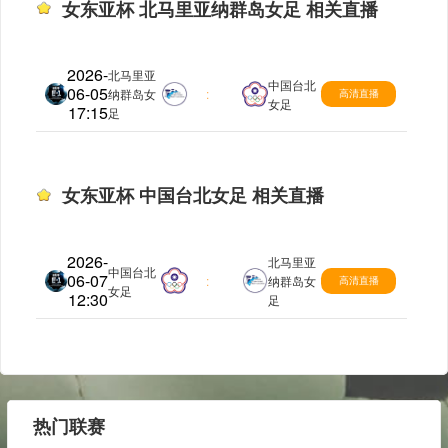
女东亚杯 北马里亚纳群岛女足 相关直播
2026-
北马里亚
中国台北
06-05
女东亚杯
纳群岛女
:
高清直播
女足
17:15
足
女东亚杯 中国台北女足 相关直播
2026-
北马里亚
中国台北
06-07
女东亚杯
:
纳群岛女
高清直播
女足
12:30
足
热门联赛