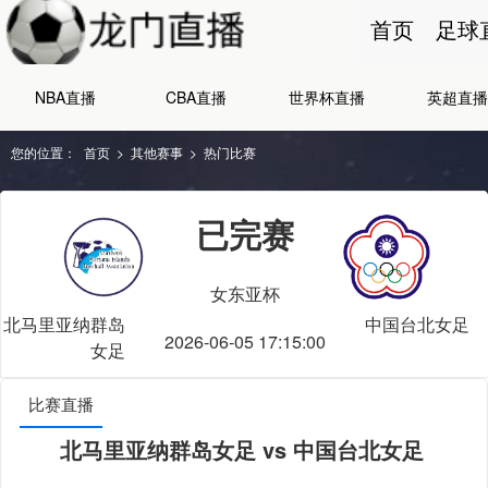
首页
足球
NBA直播
CBA直播
世界杯直播
英超直播
您的位置：
首页
>
其他赛事
>
热门比赛
已完赛
女东亚杯
北马里亚纳群岛
中国台北女足
2026-06-05 17:15:00
女足
比赛直播
北马里亚纳群岛女足 vs 中国台北女足