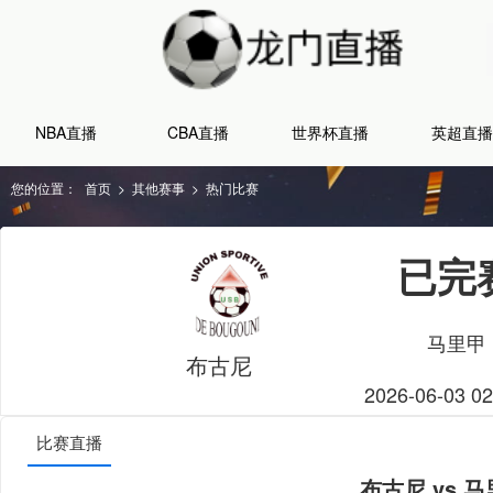
NBA直播
CBA直播
世界杯直播
英超直播
您的位置：
首页
>
其他赛事
>
热门比赛
已完
马里甲
布古尼
2026-06-03 02
比赛直播
布古尼 vs 