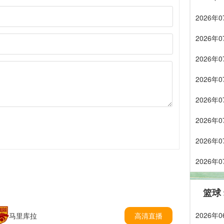
2026
2026
2026
2026
2026
2026
2026
2026
篮球
2026年
马里库拉
高清直播