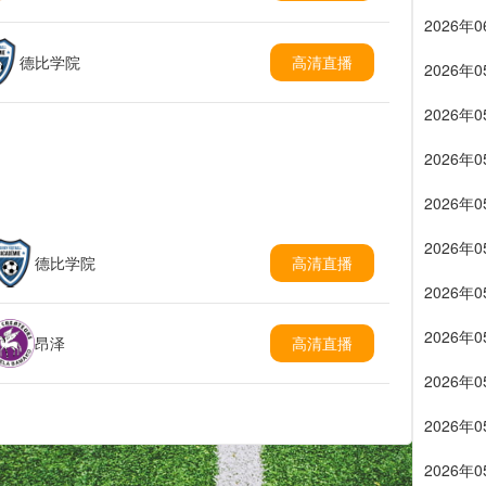
2026年
德比学院
高清直播
2026年
2026年
2026年
2026年
2026年
德比学院
高清直播
2026年
2026年
昂泽
高清直播
2026年
2026年
2026年