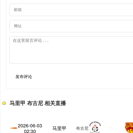
发布评论
马里甲 布古尼 相关直播
2026-06-03
马里甲
:
布古尼
02:30