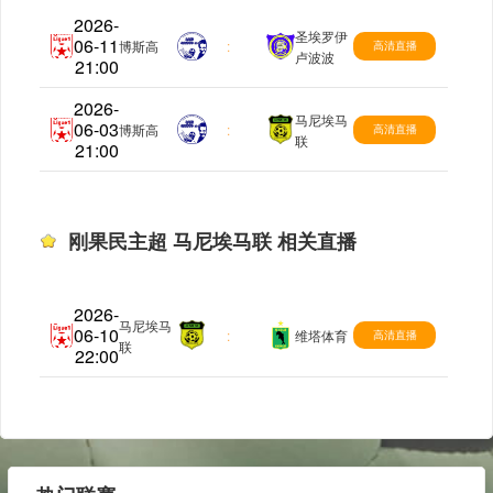
2026-
圣埃罗伊
06-11
刚果民主超
博斯高
:
高清直播
卢波波
21:00
2026-
马尼埃马
06-03
刚果民主超
博斯高
:
高清直播
联
21:00
刚果民主超 马尼埃马联 相关直播
2026-
马尼埃马
06-10
刚果民主超
:
维塔体育
高清直播
联
22:00