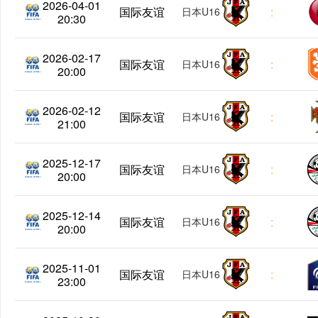
2026-04-01
国际友谊
:
日本U16
20:30
2026-02-17
国际友谊
:
日本U16
20:00
2026-02-12
国际友谊
:
日本U16
21:00
2025-12-17
国际友谊
:
日本U16
20:00
2025-12-14
国际友谊
:
日本U16
20:00
2025-11-01
国际友谊
:
日本U16
23:00