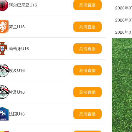
阿尔巴尼亚U16
高清直播
2026
2026年
荷兰U16
高清直播
2026
葡萄牙U16
高清直播
埃及U16
高清直播
埃及U16
高清直播
法国U16
高清直播