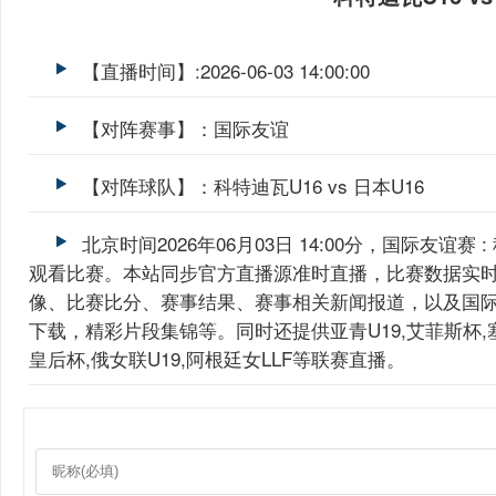
【直播时间】:2026-06-03 14:00:00
【对阵赛事】：国际友谊
【对阵球队】：科特迪瓦U16 vs 日本U16
北京时间2026年06月03日 14:00分，国际友谊赛
观看比赛。本站同步官方直播源准时直播，比赛数据实
像、比赛比分、赛事结果、赛事相关新闻报道，以及国
下载，精彩片段集锦等。同时还提供亚青U19,艾菲斯杯,塞
皇后杯,俄女联U19,阿根廷女LLF等联赛直播。