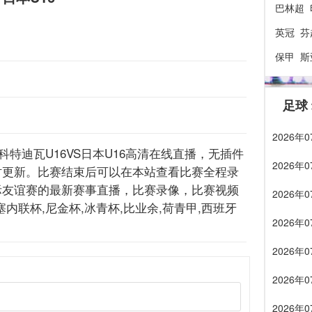
巴林超
英冠
芬
保甲
斯
足球
2026
 : 科特迪瓦U16VS日本U16高清在线直播，无插件
2026
时更新。比赛结束后可以在本站查看比赛全程录
际友谊赛的最新赛事直播，比赛录像，比赛视频
2026
内联杯,尼金杯,冰青杯,比业余,荷青甲,西班牙
2026
2026
2026
2026