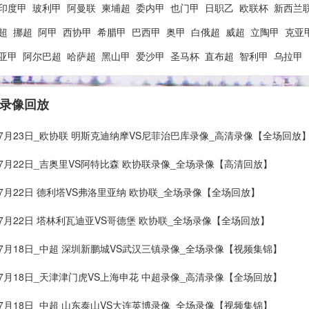
印度甲
玻利甲
阿曼联
柬埔超
委内甲
也门甲
日职乙
欧联杯
新西兰
超
挪超
阿甲
西协甲
希腊甲
巴西甲
奥甲
白俄超
威超
立陶甲
克亚
亚甲
阿尔巴超
哈萨超
黑山甲
爱沙甲
圣马杯
直布超
智利甲
乌拉甲
 录像回放
年07月23日_欧协联 明斯克迪纳摩VS尼菲治巴库录像_高清录像【全场回放
年07月22日_吉奥里VS阿特比森 欧协联录像_全场录像【高清回放】
年07月22日 德利塔VS弗洛里亚纳 欧协联_全场录像【全场回放】
年07月22日 塔林利瓦迪亚VS哥德堡 欧协联_全场录像【全场回放】
年07月18日_中超 深圳新鹏城VS武汉三镇录像_全场录像【视频集锦】
年07月18日_天津津门虎VS上海申花 中超录像_高清录像【全场回放】
年07月18日_中超 山东泰山VS大连英博录像_全场录像【视频集锦】