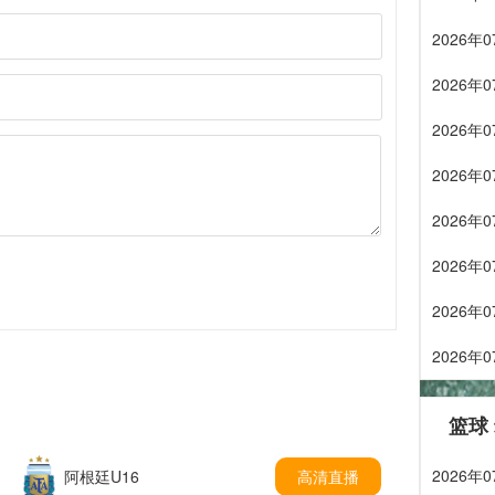
2026
2026
2026
2026
2026
2026
2026
2026
篮球
2026
阿根廷U16
高清直播