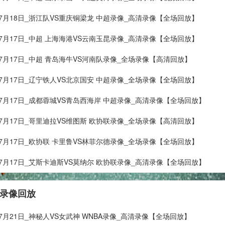
年07月18日_浙江队VS重庆铜梁龙 中超录像_高清录像【全场回放】
年07月17日_中超 上海海港VS云南玉昆录像_高清录像【全场回放】
年07月17日_中超 青岛海牛VS河南队录像_全场录像【高清回放】
年07月17日_辽宁铁人VS北京国安 中超录像_全场录像【全场回放】
年07月17日_成都蓉城VS青岛西海岸 中超录像_高清录像【全场回放】
年07月17日_哥里迪拉VS维图斯 欧协联录像_全场录像【高清回放】
年07月17日_欧协联 卡里鲁VS林菲尔德录像_全场录像【全场回放】
年07月17日_艾斯卡迪斯VS莫纳尔 欧协联录像_高清录像【全场回放】
 录像回放
年07月21日_神秘人VS女武神 WNBA录像_高清录像【全场回放】