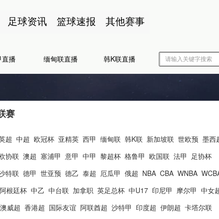
足球资讯
篮球速报
其他赛事
甲直播
缅甸联直播
韩K联直播
联赛
英超
中超
欧冠杯
亚精英
西甲
缅甸联
韩K联
新加坡联
世欧预
墨西
欧协联
澳超
塞浦甲
意甲
中甲
黎超杯
格鲁甲
欧国联
法甲
足协杯
沙特联
德甲
世亚预
德乙
泰超
厄瓜甲
俄超
NBA
CBA
WNBA
WCB
阿根廷杯
中乙
中台联
加拿职
英足总杯
中U17
印尼甲
摩尔甲
中女
澳威超
香港超
国际友谊
阿联酋超
沙特甲
印度超
伊朗超
卡塔尔联