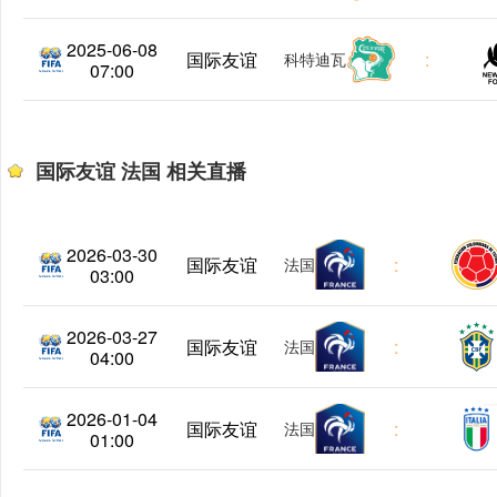
2025-06-08
国际友谊
:
科特迪瓦
07:00
国际友谊 法国 相关直播
2026-03-30
国际友谊
:
法国
03:00
2026-03-27
国际友谊
:
法国
04:00
2026-01-04
国际友谊
:
法国
01:00