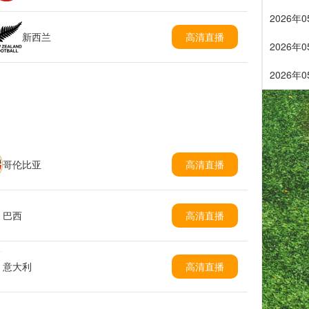
2026年
新西兰
高清直播
2026年
2026年
哥伦比亚
高清直播
巴西
高清直播
意大利
高清直播