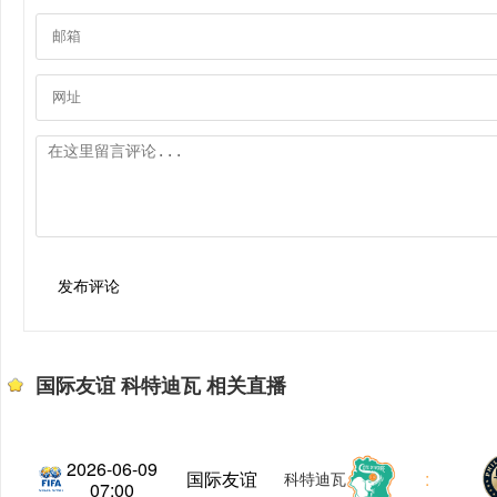
发布评论
国际友谊 科特迪瓦 相关直播
2026-06-09
国际友谊
:
科特迪瓦
07:00