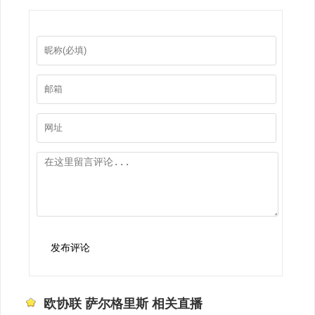
发布评论
欧协联 萨尔格里斯 相关直播