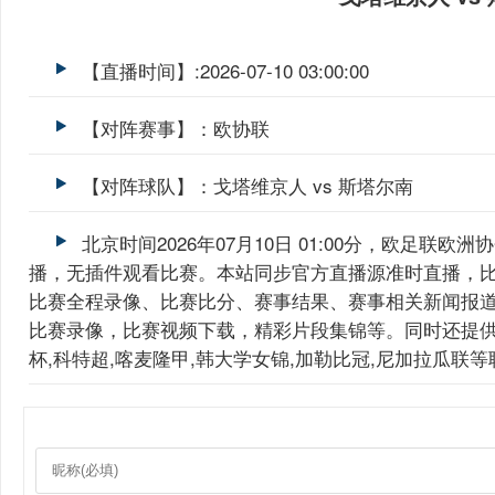
【直播时间】:2026-07-10 03:00:00
【对阵赛事】：欧协联
【对阵球队】：戈塔维京人 vs 斯塔尔南
北京时间2026年07月10日 01:00分，欧足联欧
播，无插件观看比赛。本站同步官方直播源准时直播，
比赛全程录像、比赛比分、赛事结果、赛事相关新闻报
比赛录像，比赛视频下载，精彩片段集锦等。同时还提供中
杯,科特超,喀麦隆甲,韩大学女锦,加勒比冠,尼加拉瓜联