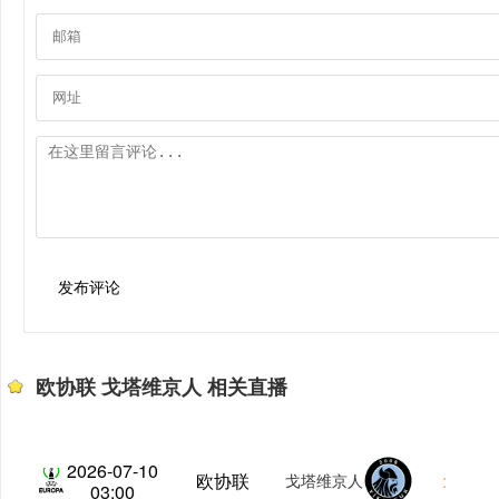
发布评论
欧协联 戈塔维京人 相关直播
2026-07-10
欧协联
:
戈塔维京人
03:00