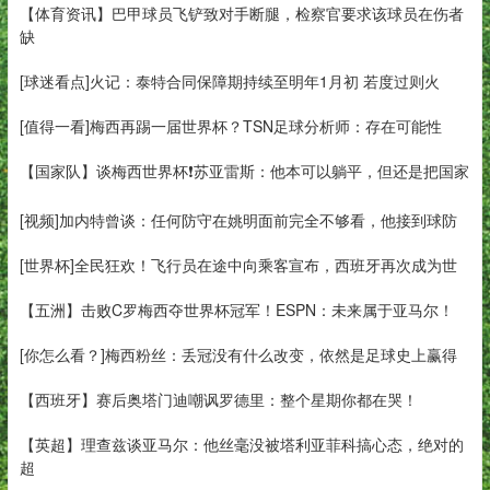
【体育资讯】巴甲球员飞铲致对手断腿，检察官要求该球员在伤者
缺
[球迷看点]火记：泰特合同保障期持续至明年1月初 若度过则火
[值得一看]梅西再踢一届世界杯？TSN足球分析师：存在可能性
【国家队】谈梅西世界杯❗苏亚雷斯：他本可以躺平，但还是把国家
[视频]加内特曾谈：任何防守在姚明面前完全不够看，他接到球防
[世界杯]全民狂欢！飞行员在途中向乘客宣布，西班牙再次成为世
【五洲】击败C罗梅西夺世界杯冠军！ESPN：未来属于亚马尔！
[你怎么看？]梅西粉丝：丢冠没有什么改变，依然是足球史上赢得
【西班牙】赛后奥塔门迪嘲讽罗德里：整个星期你都在哭！
【英超】理查兹谈亚马尔：他丝毫没被塔利亚菲科搞心态，绝对的
超