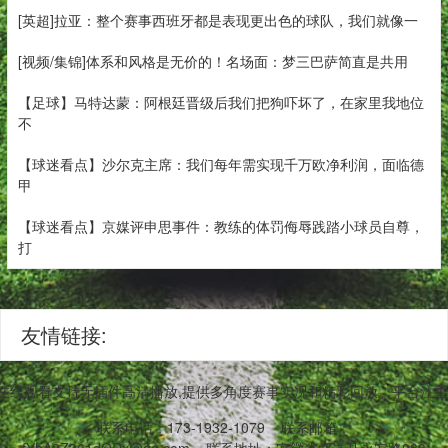
[英超]拉亚：整个赛事西班牙都是表现更出色的球队，我们就像一
[视频/集锦]体系和风格是无价的！名场面：梦三巴萨简直是共用
【足球】马特达蒙：阿根廷晋级后我们把狗吓坏了，在家里我地位
不
【球迷看点】沙尔克主席：我们每年需实现千万欧净利润，面临德
甲
【球迷看点】京媒评申思事件：教练的体罚侮辱践踏小球员自尊，
打
友情链接:
播在线观看支持无插件高清播放,提供多角度赛事实况和精彩回放。平台注重
联系电话：173-1932-1079
联系邮箱：