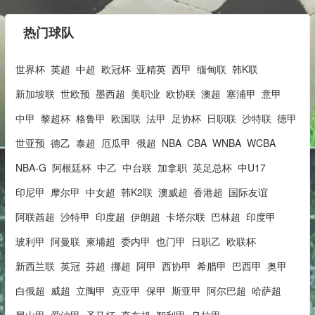
热门球队
世界杯
英超
中超
欧冠杯
亚精英
西甲
缅甸联
韩K联
新加坡联
世欧预
墨西超
美职业
欧协联
澳超
塞浦甲
意甲
中甲
黎超杯
格鲁甲
欧国联
法甲
足协杯
日职联
沙特联
德甲
世亚预
德乙
泰超
厄瓜甲
俄超
NBA
CBA
WNBA
WCBA
NBA-G
阿根廷杯
中乙
中台联
加拿职
英足总杯
中U17
印尼甲
摩尔甲
中女超
韩K2联
澳威超
香港超
国际友谊
阿联酋超
沙特甲
印度超
伊朗超
卡塔尔联
巴林超
印度甲
玻利甲
阿曼联
柬埔超
委内甲
也门甲
日职乙
欧联杯
新西兰联
英冠
芬超
挪超
阿甲
西协甲
希腊甲
巴西甲
奥甲
白俄超
威超
立陶甲
克亚甲
保甲
斯亚甲
阿尔巴超
哈萨超