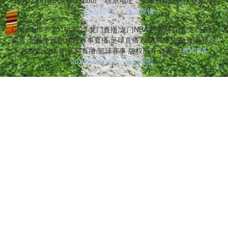
fYhA3Z361dODx@qq.com
联系地址：安徽省祁连县永安路083
号
联系我们
留言反馈
Copyright © 2016-2025 龙门直播,龙门NBA,世界杯直播,龙门在线
观看,无插件观看,体育赛事直播,足球直播,NBA直播,中超直播,英超
在线,龙门体育,高清直播,篮球赛事 版权所有 备案号:
粤ICP备
2024060285号
网站地图