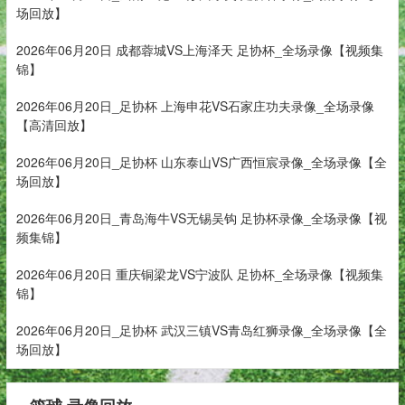
场回放】
2026年06月20日 成都蓉城VS上海泽天 足协杯_全场录像【视频集
锦】
2026年06月20日_足协杯 上海申花VS石家庄功夫录像_全场录像
【高清回放】
2026年06月20日_足协杯 山东泰山VS广西恒宸录像_全场录像【全
场回放】
2026年06月20日_青岛海牛VS无锡吴钩 足协杯录像_全场录像【视
频集锦】
2026年06月20日 重庆铜梁龙VS宁波队 足协杯_全场录像【视频集
锦】
2026年06月20日_足协杯 武汉三镇VS青岛红狮录像_全场录像【全
场回放】