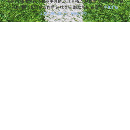
观看,无插件观看,体育赛事直播,足球直播,NBA直播,中超直播,英超
在线,龙门体育,高清直播,篮球赛事 版权所有 备案号:
粤ICP备
2024060285号
网站地图