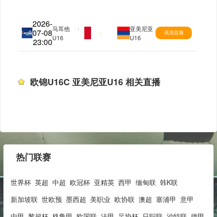
2026-
马耳他
亚美尼亚
07-08
欧锦U16C
:
高清直播
U16
U16
23:00
欧锦U16C 亚美尼亚U16 相关直播
热门联赛
世界杯
英超
中超
欧冠杯
亚精英
西甲
缅甸联
韩K联
新加坡联
世欧预
墨西超
美职业
欧协联
澳超
塞浦甲
意甲
中甲
黎超杯
格鲁甲
欧国联
法甲
足协杯
日职联
沙特联
德甲