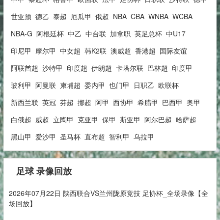
世亚预
德乙
泰超
厄瓜甲
俄超
NBA
CBA
WNBA
WCBA
NBA-G
阿根廷杯
中乙
中台联
加拿职
英足总杯
中U17
印尼甲
摩尔甲
中女超
韩K2联
澳威超
香港超
国际友谊
阿联酋超
沙特甲
印度超
伊朗超
卡塔尔联
巴林超
印度甲
玻利甲
阿曼联
柬埔超
委内甲
也门甲
日职乙
欧联杯
新西兰联
英冠
芬超
挪超
阿甲
西协甲
希腊甲
巴西甲
奥甲
白俄超
威超
立陶甲
克亚甲
保甲
斯亚甲
阿尔巴超
哈萨超
黑山甲
爱沙甲
圣马杯
直布超
智利甲
乌拉甲
足球 录像回放
2026年07月22日 陕西联合VS兰州陇原竞技 足协杯_全场录像【全
场回放】