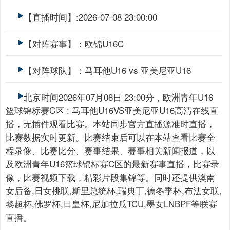
【直播时间】:2026-07-08 23:00:00
【对阵赛事】：欧锦U16C
【对阵球队】：马耳他U16 vs 亚美尼亚U16
北京时间2026年07月08日 23:00分，欧洲青年U16
篮球锦标赛C区 : 马耳他U16VS亚美尼亚U16高清在线直
播，无插件观看比赛。本站同步官方直播源准时直播，
比赛数据实时更新。比赛结束后可以在本站查看比赛全
程录像、比赛比分、赛事结果、赛事相关新闻报道，以
及欧洲青年U16篮球锦标赛C区的最新赛事直播，比赛录
像，比赛视频下载，精彩片段集锦等。同时还提供澳南
女后备,日女挑联,斯里总统杯,瑞典丁,德冬季杯,布法女联,
黎超杯,佛罗杯,日皇杯,尼加拉瓜TCU,墨女LNBPF等联赛
直播。