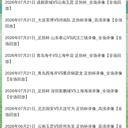
2026年07月21日 成都蓉城VS云南玉昆 足协杯_全场录像【全场回
放】
2026年07月21日_大连英博VS河南队 足协杯录像_高清录像【全场
回放】
2026年07月21日_足协杯 山东泰山VS武汉三镇录像_全场录像【全
场回放】
2026年07月21日 青岛海牛VS上海申花 足协杯_全场录像【全场回
放】
2026年07月21日_青岛西海岸VS重庆铜梁龙 足协杯录像_全场录像
【全场回放】
2026年07月21日_足协杯 深圳新鹏城VS上海海港录像_全场录像
【全场回放】
2026年07月21日_北京国安VS大连可为 足协杯录像_高清录像【全
场回放】
2026年06月21日_云南玉昆VS苏州东吴 足协杯录像_高清录像【全