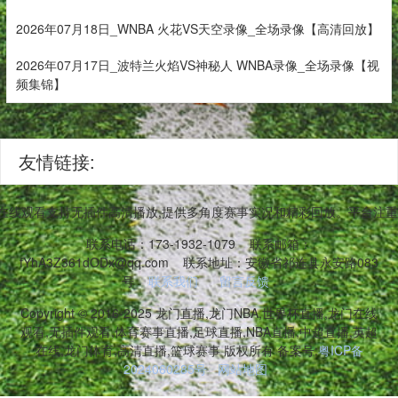
2026年07月18日_WNBA 火花VS天空录像_全场录像【高清回放】
2026年07月17日_波特兰火焰VS神秘人 WNBA录像_全场录像【视
频集锦】
友情链接:
播在线观看支持无插件高清播放,提供多角度赛事实况和精彩回放。平台注重
联系电话：173-1932-1079
联系邮箱：
fYhA3Z361dODx@qq.com
联系地址：安徽省祁连县永安路083
号
联系我们
留言反馈
Copyright © 2016-2025 龙门直播,龙门NBA,世界杯直播,龙门在线
观看,无插件观看,体育赛事直播,足球直播,NBA直播,中超直播,英超
在线,龙门体育,高清直播,篮球赛事 版权所有 备案号:
粤ICP备
2024060285号
网站地图