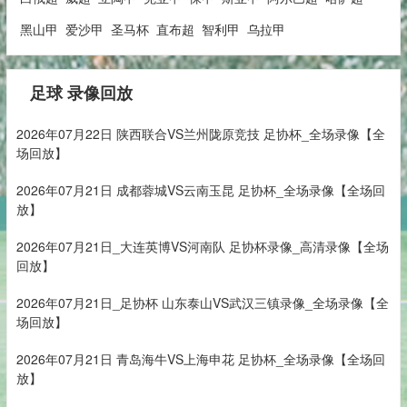
黑山甲
爱沙甲
圣马杯
直布超
智利甲
乌拉甲
足球 录像回放
2026年07月22日 陕西联合VS兰州陇原竞技 足协杯_全场录像【全
场回放】
2026年07月21日 成都蓉城VS云南玉昆 足协杯_全场录像【全场回
放】
2026年07月21日_大连英博VS河南队 足协杯录像_高清录像【全场
回放】
2026年07月21日_足协杯 山东泰山VS武汉三镇录像_全场录像【全
场回放】
2026年07月21日 青岛海牛VS上海申花 足协杯_全场录像【全场回
放】