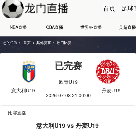
首页
足球
NBA直播
CBA直播
世界杯直播
英超直播
您的位置：
首页
>
其他赛事
>
热门比赛
已完赛
欧青U19
意大利U19
丹麦U19
2026-07-08 21:00:00
比赛直播
意大利U19 vs 丹麦U19