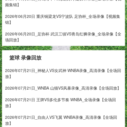
频集锦】
2026年06月20日 重庆铜梁龙VS宁波队 足协杯_全场录像【视频集
锦】
2026年06月20日_足协杯 武汉三镇VS青岛红狮录像_全场录像【全
场回放】
篮球 录像回放
2026年07月21日_神秘人VS女武神 WNBA录像_高清录像【全场回
放】
2026年07月21日_WNBA 山猫VS风暴录像_高清录像【全场回放】
2026年07月21日 王牌VS多伦多节奏 WNBA_全场录像【全场回
放】
2026年07月21日_自由人VS飞翼 WNBA录像_高清录像【全场回
放】