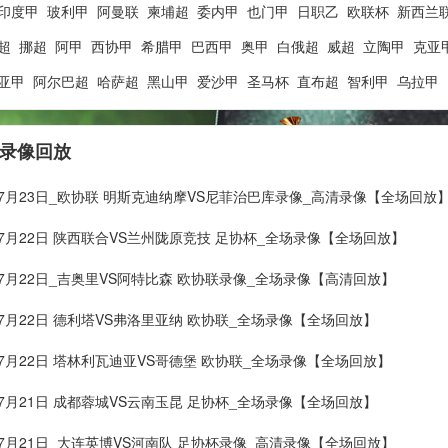
印度甲
玻利甲
阿曼联
柬埔超
委内甲
也门甲
日职乙
欧联杯
新西兰
超
挪超
阿甲
西协甲
希腊甲
巴西甲
奥甲
白俄超
威超
立陶甲
克亚
亚甲
阿尔巴超
哈萨超
黑山甲
爱沙甲
圣马杯
直布超
智利甲
乌拉甲
 录像回放
年07月23日_欧协联 明斯克迪纳摩VS尼菲治巴库录像_高清录像【全场回放
年07月22日 陕西联合VS兰州陇原竞技 足协杯_全场录像【全场回放】
年07月22日_吉奥里VS阿特比森 欧协联录像_全场录像【高清回放】
年07月22日 德利塔VS弗洛里亚纳 欧协联_全场录像【全场回放】
年07月22日 塔林利瓦迪亚VS哥德堡 欧协联_全场录像【全场回放】
年07月21日 成都蓉城VS云南玉昆 足协杯_全场录像【全场回放】
年07月21日_大连英博VS河南队 足协杯录像_高清录像【全场回放】