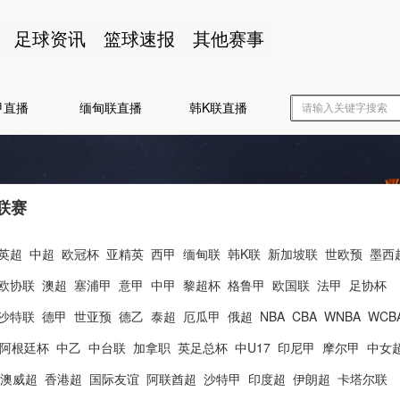
足球资讯
篮球速报
其他赛事
甲直播
缅甸联直播
韩K联直播
联赛
英超
中超
欧冠杯
亚精英
西甲
缅甸联
韩K联
新加坡联
世欧预
墨西
欧协联
澳超
塞浦甲
意甲
中甲
黎超杯
格鲁甲
欧国联
法甲
足协杯
沙特联
德甲
世亚预
德乙
泰超
厄瓜甲
俄超
NBA
CBA
WNBA
WCB
阿根廷杯
中乙
中台联
加拿职
英足总杯
中U17
印尼甲
摩尔甲
中女
澳威超
香港超
国际友谊
阿联酋超
沙特甲
印度超
伊朗超
卡塔尔联