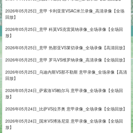
2026年05月25日_意甲 卡利亚里VSAC米兰录像_高清录像【全场
回放】
2026年05月25日_意甲 科莫VS克雷莫纳录像_全场录像【全场回
放】
2026年05月25日_意甲 热那亚VS莱切录像_全场录像【高清回放】
2026年05月25日_意甲 罗马VS维罗纳录像_高清录像【全场回放】
2026年05月25日_乌迪内斯VS那不勒斯 意甲录像_全场录像【高清
回放】
2026年05月24日_萨索洛VS帕尔马 意甲录像_全场录像【全场回
放】
2026年05月24日_比萨VS拉齐奥 意甲录像_全场录像【全场回放】
2026年05月24日_国米VS博洛尼亚 意甲录像_全场录像【全场回
放】