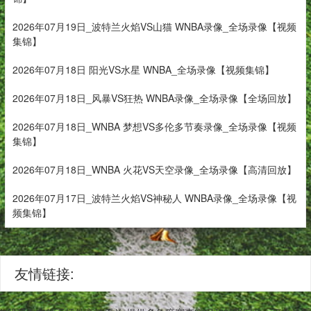
2026年07月19日_波特兰火焰VS山猫 WNBA录像_全场录像【视频
集锦】
2026年07月18日 阳光VS水星 WNBA_全场录像【视频集锦】
2026年07月18日_风暴VS狂热 WNBA录像_全场录像【全场回放】
2026年07月18日_WNBA 梦想VS多伦多节奏录像_全场录像【视频
集锦】
2026年07月18日_WNBA 火花VS天空录像_全场录像【高清回放】
2026年07月17日_波特兰火焰VS神秘人 WNBA录像_全场录像【视
频集锦】
友情链接: