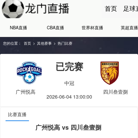
首页
足球
NBA直播
CBA直播
世界杯直播
英超直播
您的位置：
首页
>
其他赛事
>
热门比赛
已完赛
中冠
广州悦高
四川叁壹捌
2026-06-04 13:00:00
比赛直播
广州悦高 vs 四川叁壹捌