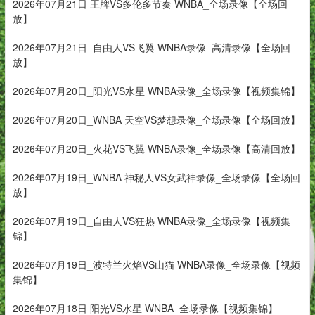
2026年07月21日 王牌VS多伦多节奏 WNBA_全场录像【全场回
放】
2026年07月21日_自由人VS飞翼 WNBA录像_高清录像【全场回
放】
2026年07月20日_阳光VS水星 WNBA录像_全场录像【视频集锦】
2026年07月20日_WNBA 天空VS梦想录像_全场录像【全场回放】
2026年07月20日_火花VS飞翼 WNBA录像_全场录像【高清回放】
2026年07月19日_WNBA 神秘人VS女武神录像_全场录像【全场回
放】
2026年07月19日_自由人VS狂热 WNBA录像_全场录像【视频集
锦】
2026年07月19日_波特兰火焰VS山猫 WNBA录像_全场录像【视频
集锦】
2026年07月18日 阳光VS水星 WNBA_全场录像【视频集锦】