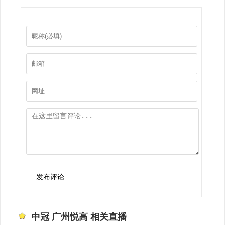
发布评论
中冠 广州悦高 相关直播