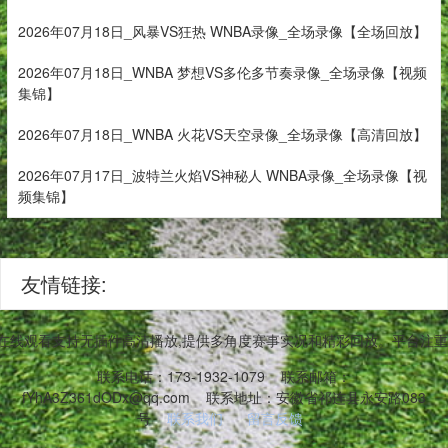
2026年07月18日_风暴VS狂热 WNBA录像_全场录像【全场回放】
2026年07月18日_WNBA 梦想VS多伦多节奏录像_全场录像【视频
集锦】
2026年07月18日_WNBA 火花VS天空录像_全场录像【高清回放】
2026年07月17日_波特兰火焰VS神秘人 WNBA录像_全场录像【视
频集锦】
友情链接:
播在线观看支持无插件高清播放,提供多角度赛事实况和精彩回放。平台注重
联系电话：173-1932-1079
联系邮箱：
fYhA3Z361dODx@qq.com
联系地址：安徽省祁连县永安路083
号
联系我们
留言反馈