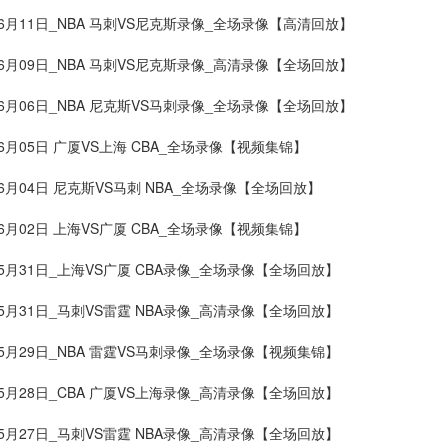
06月11日_NBA 马刺VS尼克斯录像_全场录像【高清回放】
06月09日_NBA 马刺VS尼克斯录像_高清录像【全场回放】
06月06日_NBA 尼克斯VS马刺录像_全场录像【全场回放】
06月05日 广厦VS上海 CBA_全场录像【视频集锦】
06月04日 尼克斯VS马刺 NBA_全场录像【全场回放】
06月02日 上海VS广厦 CBA_全场录像【视频集锦】
05月31日_上海VS广厦 CBA录像_全场录像【全场回放】
05月31日_马刺VS雷霆 NBA录像_高清录像【全场回放】
05月29日_NBA 雷霆VS马刺录像_全场录像【视频集锦】
05月28日_CBA 广厦VS上海录像_高清录像【全场回放】
05月27日_马刺VS雷霆 NBA录像_高清录像【全场回放】