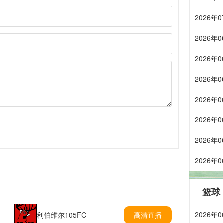
2026
2026
2026
2026
2026
2026
2026
2026
篮球
2026年
利伯维尔105FC
高清直播