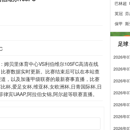
巴林超
英冠
芬
保甲
斯
足球
C
2026
赛 : 姆贝里体育中心VS利伯维尔105FC高清在线
2026
，比赛数据实时更新。比赛结束后可以在本站查
报道，以及加蓬甲级联赛的最新赛事直播，比赛
2026
杯,爱足女杯,维亚杯,女欧洲杯,日青国际杯,日
2026
,菲律宾UAAP,阿拉伯女锦,阿尔超等联赛直播。
2026
2026
2026