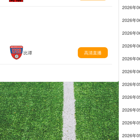
2026年
2026年
2026年
2026年
比谭
高清直播
2026年
2026年
2026年
2026年
2026年
2026年
2026年