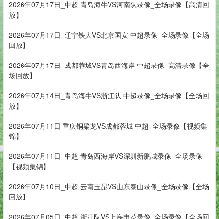
2026年07月17日_中超 青岛海牛VS河南队录像_全场录像【高清回
放】
2026年07月17日_辽宁铁人VS北京国安 中超录像_全场录像【全场
回放】
2026年07月17日_成都蓉城VS青岛西海岸 中超录像_高清录像【全
场回放】
2026年07月14日_青岛海牛VS浙江队 中超录像_全场录像【全场回
放】
2026年07月11日 重庆铜梁龙VS成都蓉城 中超_全场录像【视频集
锦】
2026年07月11日_中超 青岛西海岸VS深圳新鹏城录像_全场录像
【视频集锦】
2026年07月10日_中超 云南玉昆VS山东泰山录像_全场录像【全场
回放】
2026年07月05日_中超 浙江队VS上海申花录像_全场录像【全场回