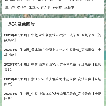
黑山甲
爱沙甲
圣马杯
直布超
智利甲
乌拉甲
足球 录像回放
2026年07月18日_中超 深圳新鹏城VS武汉三镇录像_全场录像【视
频集锦】
2026年07月18日_天津津门虎VS上海申花 中超录像_高清录像【全
场回放】
2026年07月18日_中超 山东泰山VS大连英博录像_全场录像【视频
集锦】
2026年07月18日_浙江队VS重庆铜梁龙 中超录像_高清录像【全场
回放】
2026年07月17日_中超 上海海港VS云南玉昆录像_高清录像【全场
回放】