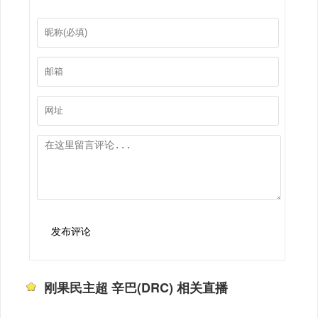
发布评论
刚果民主超 辛巴(DRC) 相关直播