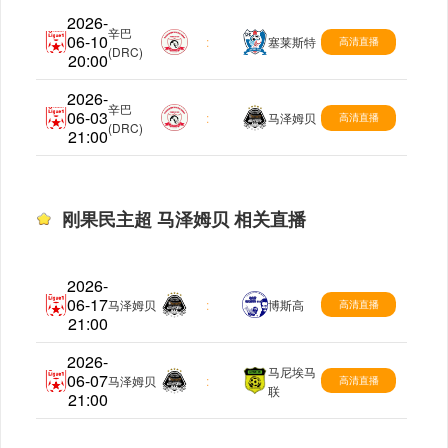
2026-
辛巴
06-10
刚果民主超
:
塞莱斯特
高清直播
(DRC)
20:00
2026-
辛巴
06-03
刚果民主超
:
马泽姆贝
高清直播
(DRC)
21:00
刚果民主超 马泽姆贝 相关直播
2026-
06-17
刚果民主超
马泽姆贝
:
博斯高
高清直播
21:00
2026-
马尼埃马
06-07
刚果民主超
马泽姆贝
:
高清直播
联
21:00