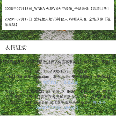
2026年07月18日_WNBA 火花VS天空录像_全场录像【高清回放】
2026年07月17日_波特兰火焰VS神秘人 WNBA录像_全场录像【视
频集锦】
友情链接:
播在线观看支持无插件高清播放,提供多角度赛事实况和精彩回放。平台注重
联系电话：173-1932-1079
联系邮箱：
fYhA3Z361dODx@qq.com
联系地址：安徽省祁连县永安路083
号
联系我们
留言反馈
Copyright © 2016-2025 龙门直播,龙门NBA,世界杯直播,龙门在线
观看,无插件观看,体育赛事直播,足球直播,NBA直播,中超直播,英超
在线,龙门体育,高清直播,篮球赛事 版权所有 备案号:
粤ICP备
2024060285号
网站地图