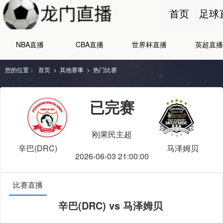
首页
足球
NBA直播
CBA直播
世界杯直播
英超直播
您的位置：
首页
>
其他赛事
>
热门比赛
已完赛
刚果民主超
辛巴(DRC)
马泽姆贝
2026-06-03 21:00:00
比赛直播
辛巴(DRC) vs 马泽姆贝