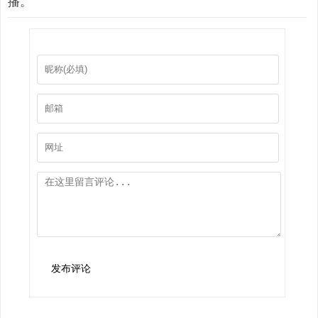
播。
发布评论