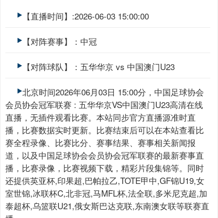
【直播时间】:2026-06-03 15:00:00
【对阵赛事】：中冠
【对阵球队】：五华华京 vs 中国澳门U23
北京时间2026年06月03日 15:00分，中国足球协会
会员协会冠军联赛 : 五华华京VS中国澳门U23高清在线
直播，无插件观看比赛。本站同步官方直播源准时直
播，比赛数据实时更新。比赛结束后可以在本站查看比
赛全程录像、比赛比分、赛事结果、赛事相关新闻报
道，以及中国足球协会会员协会冠军联赛的最新赛事直
播，比赛录像，比赛视频下载，精彩片段集锦等。同时
还提供英亚杯,印果超,巴帕拉乙,TOTE甲中,GF锦U19,女
室世锦,冰联杯C,北非冠,马MFL杯,法全联,多米尼克超,加
泰超杯,乌篮联U21,俄女斯巴达克联,东南澳女联等联赛直