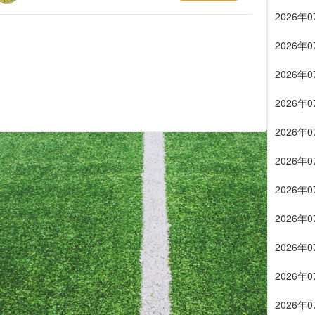
2026年
2026年
2026
2026年
2026年
2026年
2026
2026
2026
2026年
2026年