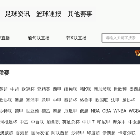
足球资讯
篮球速报
其他赛事
甲直播
缅甸联直播
韩K联直播
联赛
英超
中超
欧冠杯
亚精英
西甲
缅甸联
韩K联
新加坡联
世欧预
墨西
欧协联
澳超
塞浦甲
意甲
中甲
黎超杯
格鲁甲
欧国联
法甲
足协杯
沙特联
德甲
世亚预
德乙
泰超
厄瓜甲
俄超
NBA
CBA
WNBA
WCB
阿根廷杯
中乙
中台联
加拿职
英足总杯
中U17
印尼甲
摩尔甲
中女
澳威超
香港超
国际友谊
阿联酋超
沙特甲
印度超
伊朗超
卡塔尔联