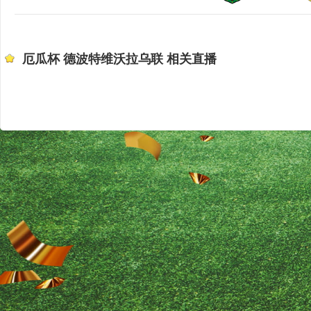
厄瓜杯 德波特维沃拉乌联 相关直播