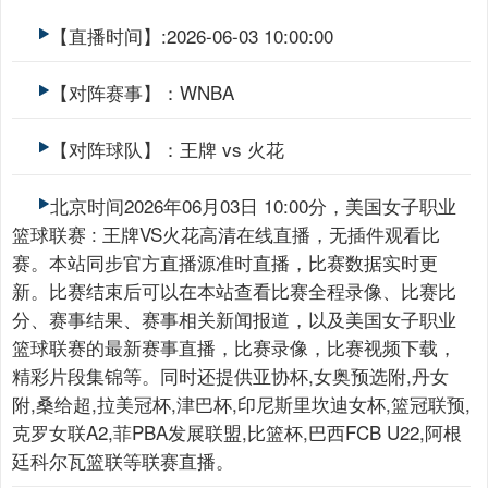
【直播时间】:2026-06-03 10:00:00
【对阵赛事】：WNBA
【对阵球队】：王牌 vs 火花
北京时间2026年06月03日 10:00分，美国女子职业
篮球联赛 : 王牌VS火花高清在线直播，无插件观看比
赛。本站同步官方直播源准时直播，比赛数据实时更
新。比赛结束后可以在本站查看比赛全程录像、比赛比
分、赛事结果、赛事相关新闻报道，以及美国女子职业
篮球联赛的最新赛事直播，比赛录像，比赛视频下载，
精彩片段集锦等。同时还提供亚协杯,女奥预选附,丹女
附,桑给超,拉美冠杯,津巴杯,印尼斯里坎迪女杯,篮冠联预,
克罗女联A2,菲PBA发展联盟,比篮杯,巴西FCB U22,阿根
廷科尔瓦篮联等联赛直播。