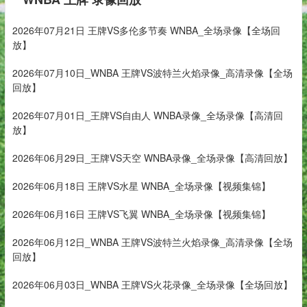
2026年07月21日 王牌VS多伦多节奏 WNBA_全场录像【全场回
放】
2026年07月10日_WNBA 王牌VS波特兰火焰录像_高清录像【全场
回放】
2026年07月01日_王牌VS自由人 WNBA录像_全场录像【高清回
放】
2026年06月29日_王牌VS天空 WNBA录像_全场录像【高清回放】
2026年06月18日 王牌VS水星 WNBA_全场录像【视频集锦】
2026年06月16日 王牌VS飞翼 WNBA_全场录像【视频集锦】
2026年06月12日_WNBA 王牌VS波特兰火焰录像_高清录像【全场
回放】
2026年06月03日_WNBA 王牌VS火花录像_全场录像【全场回放】