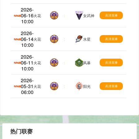
2026-
06-16
WNBA
火花
:
女武神
高清直播
10:00
2026-
06-14
WNBA
火花
:
水星
高清直播
10:00
2026-
06-11
WNBA
火花
:
风暴
高清直播
10:00
2026-
05-31
WNBA
火花
:
阳光
高清直播
06:00
热门联赛