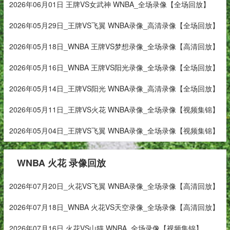
2026年06月01日 王牌VS女武神 WNBA_全场录像【全场回放】
2026年05月29日_王牌VS飞翼 WNBA录像_高清录像【全场回放】
2026年05月18日_WNBA 王牌VS梦想录像_全场录像【高清回放】
2026年05月16日_WNBA 王牌VS阳光录像_全场录像【全场回放】
2026年05月14日_王牌VS阳光 WNBA录像_高清录像【全场回放】
2026年05月11日_王牌VS火花 WNBA录像_全场录像【视频集锦】
2026年05月04日_王牌VS飞翼 WNBA录像_全场录像【视频集锦】
WNBA 火花 录像回放
2026年07月20日_火花VS飞翼 WNBA录像_全场录像【高清回放】
2026年07月18日_WNBA 火花VS天空录像_全场录像【高清回放】
2026年07月16日 火花VS山猫 WNBA_全场录像【视频集锦】