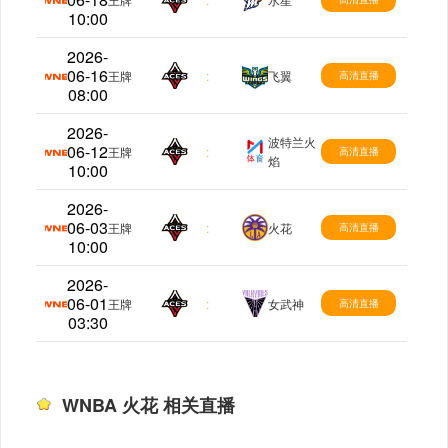
10:00
2026-
06-16
WNBA
王牌
:
飞翼
高清直播
08:00
2026-
波特兰火
06-12
WNBA
王牌
:
高清直播
焰
10:00
2026-
06-03
WNBA
王牌
:
火花
高清直播
10:00
2026-
06-01
WNBA
王牌
:
女武神
高清直播
03:30
WNBA 火花 相关直播