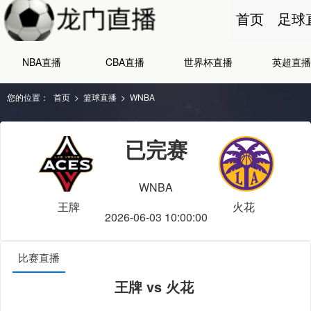
首页
足球
NBA直播
CBA直播
世界杯直播
英超直播
您的位置：
首页
>
篮球直播
>
WNBA
已完赛
WNBA
王牌
火花
2026-06-03 10:00:00
比赛直播
王牌 vs 火花